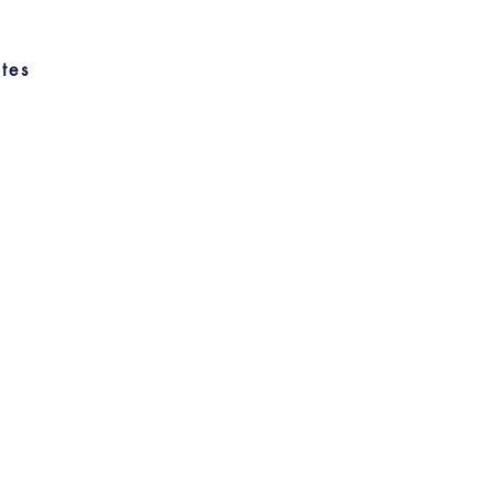
recommandations.
tes