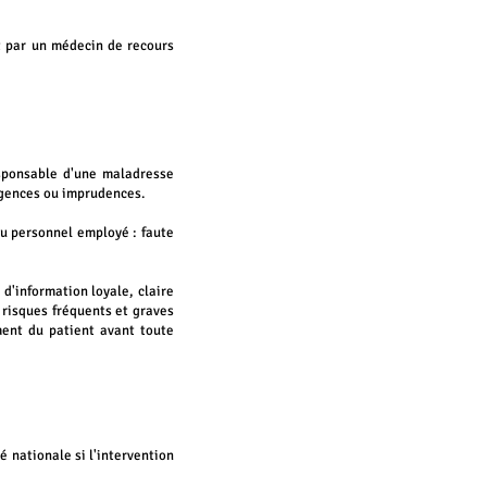
et par un médecin de recours
esponsable d'une maladresse
ligences ou imprudences.
du personnel employé : faute
n d'information
loyale, claire
es risques fréquents et graves
ent du patient
avant toute
é nationale si l'intervention