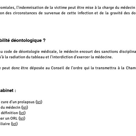
comiales, l'indemnisation de la victime peut être mise à la charge du médeci
on des circonstances de survenue de cette infection et de la gra
vité des d
ilité déontologique ?
 code de déontologie médicale, le médecin encourt des sanctions disciplinai
u'à la radiation du tableau et l'interdiction d'exercer la médecine.
e peut donc être déposée au Conseil de l'ordre qui la transmettra à la Cham
abinet :
 cure d'un prolapsus (
ici
)
 du médecin (
ici
)
définition (
ici
)
par un ORL (
ici
)
liaire (
ici
)