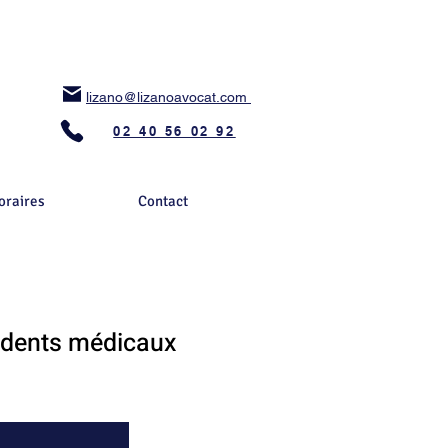
lizano@lizanoavocat.com
02 40 56 02 92
oraires
Contact
idents médicaux
Roche Bernard, Marzan, Pénestin