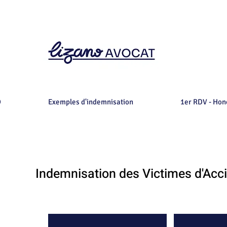
O
Exemples d'indemnisation
1er RDV - Hon
Indemnisation des Victimes d'Acc
Morbihan, département 56, Vannes, Lorient, Auray, Ploërmel, La 