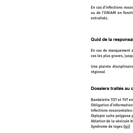
En cas d'infections noso
ou de l'ONIAM en foncti
entraînés.
Quid de la re
sponsab
En cas de manquement au
cas les plus graves, jusq
Une plainte disciplinair
régional
Dossiers traités au c
Bandelette TOT et TVT en
Obligation d'information
Infections nosocomiales: 
Diplopie suite polypose 
Ablation de la vésicule bi
Syndrome de loges (
ici
)