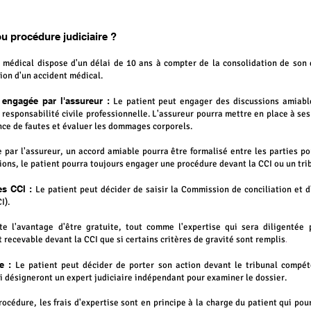
u procédure judicia
ire ?
t médical dispose d'un délai de 10 ans à compter de la consolidation de s
ion d'un accident médical.
engagée par l'assureur :
Le patient peut engager des discussions amiable
e responsabilité
civile professionnelle.
L'assureur pourra mettre en place à ses
nce de fautes et évaluer les dommages corporels.
 par l'assureur, un accord amiable pourra être formalisé entre les parties po
ions, le patient pourra toujours engager une procédure devant la CCI ou un tri
es CCI :
Le patient peut décider de saisir la Commission de conciliation et 
I).
e l'avantage d'être gratuite, tout comme l'expertise qui sera diligentée
st recevable devant la CCI que si certains critères de gravité sont remplis
.
re :
Le patient peut décider de porter son action devant le tribunal compéte
ui désigneront un expert judiciaire indépendant pour examiner le dossier.
rocédure, les frais d'expertise sont en principe à la charge du patient qui pou