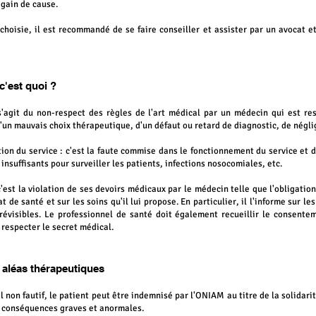
 gain de cause.
 choisie, il est recommandé de se faire conseiller et assister par un avocat 
c'est quoi ?
 s'agit du non-respect des règles de l'art médical par un médecin qui est r
d'un mauvais choix thérapeutique, d'un défaut ou retard de diagnostic, de nég
tion du ser
vice : c'est
la faute commise dans le fonctionnement du service et 
insuffisants pour surveiller les patients, infections nosocomiales, etc.
c'est la violation de ses devoirs médicaux par le médecin telle que l'
obligatio
t de santé et sur les soins qu'il lui propose. En particulier, il l'informe sur l
révisibles.
Le professionnel de santé doit également recueillir le
consentem
 respecter le secret médical.
 aléas thérapeutiques
 non fautif, le patient peut être indemnisé par l'ONIAM au titre de la solidarit
s conséquences graves et anormales.