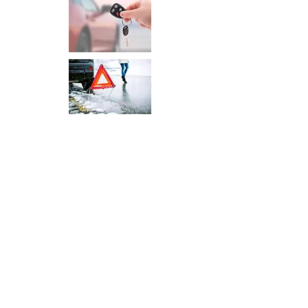
Abbaretz
-
Aigrefeuille-sur-
Maine
-
Ancenis-Saint-
Géréon
-
Assérac
-
Avessac -
Basse-
Goulaine
-
Batz-sur-Mer
-
La Baule-
Escoublac
-
La Bernerie-en-
Retz
-
Besné
-
Le Bignon
-
Blain
-
La
Boissière-du-
Doré
-
Bouaye
-
Bouée
-
Bouguenais
-
Boussay
-
Bouvron
-
Brains
-
Campbon
-
Carquefou
-
Casson
-
Le
Cellier
-
La Chapelle-des-Marais
-
La