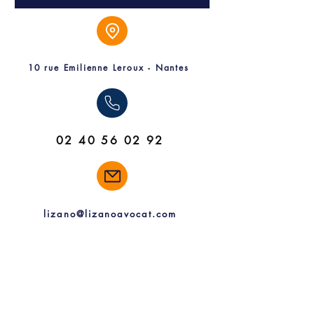
Evaluation
de
la
perte
de
revenus
10 rue Emilienne Leroux - Nantes
02 40 56 02 92
lizano@lizanoavocat.com