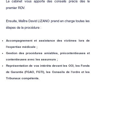
​Le cabinet vous apporte des conseils précis dès le
premier RDV.
Ensuite, Maître David LIZANO prend en charge toutes les
étapes de la procédure :
Accompagnement et assistance des victimes lors de
l'expertise médicale ;
Gestion des procédures amiables, précontentieuses et
contentieuses avec les assureurs ;
Représentation de vos intérêts devant les CCI, les Fonds
de Garantie (FGAO, FGTI), les Conseils de l'ordre et les
Tribunaux compétents.
Ecoute