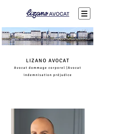
LIZANO AVOCAT
Avocat dommage corporel |Avocat
i
ndemnisation préjudice
Morbihan, département 56, Vannes, Lorient,
Auray, Ploërmel, La Roche Bernard, Marzan,
Pénestin