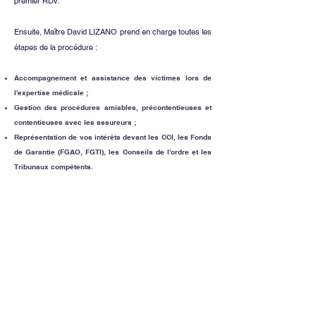
premier RDV.
Ensuite, Maître David LIZANO prend en charge toutes les
étapes de la procédure :
Accompagnement et assistance des victimes lors de
l'expertise médicale ;
Gestion des procédures amiables, précontentieuses et
contentieuses avec les assureurs ;
Représentation de vos intérêts devant les CCI, les Fonds
de Garantie (FGAO, FGTI), les Conseils de l'ordre et les
Tribunaux compétents.
Ecoute