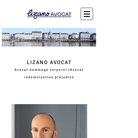
LIZANO AVOCAT
Avocat dommage corporel |Avocat
i
ndemnisation préjudic
e
Maine et Loire, département 49, Angers, Saumur,
Cholet